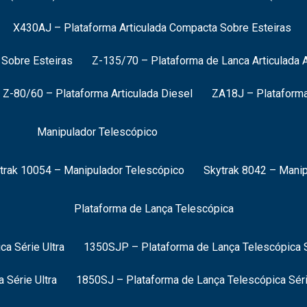
X430AJ – Plataforma Articulada Compacta Sobre Esteiras
 Sobre Esteiras
Z-135/70 – Plataforma de Lanca Articulada 
Z-80/60 – Plataforma Articulada Diesel
ZA18J – Plataforma
Manipulador Telescópico
ytrak 10054 – Manipulador Telescópico
Skytrak 8042 – Mani
Plataforma de Lança Telescópica
a Série Ultra
1350SJP – Plataforma de Lança Telescópica S
 Série Ultra
1850SJ – Plataforma de Lança Telescópica Séri