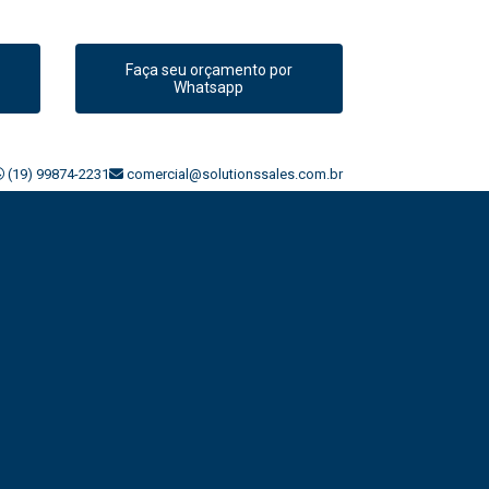
Faça seu orçamento por
Whatsapp
(19) 99874-2231
comercial@solutionssales.com.br