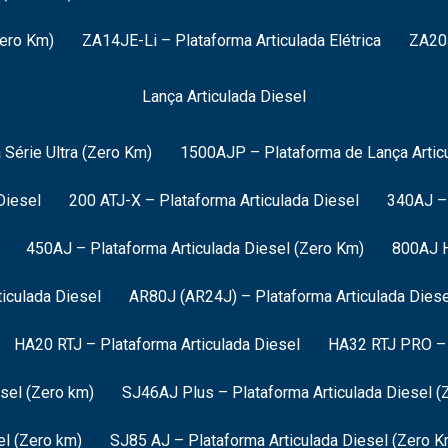
Zero Km)
ZA14JE-Li – Plataforma Articulada Elétrica
ZA20
Lança Articulada Diesel
 Série Ultra (Zero Km)
1500AJP – Plataforma de Lança Artic
Diesel
200 ATJ-X – Plataforma Articulada Diesel
340AJ –
450AJ – Plataforma Articulada Diesel (Zero Km)
800AJ 
ticulada Diesel
AR80J (AR24J) – Plataforma Articulada Dies
HA20 RTJ – Plataforma Articulada Diesel
HA32 RTJ PRO – 
esel (Zero km)
SJ46AJ Plus – Plataforma Articulada Diesel (
el (Zero km)
SJ85 AJ – Plataforma Articulada Diesel (Zero 