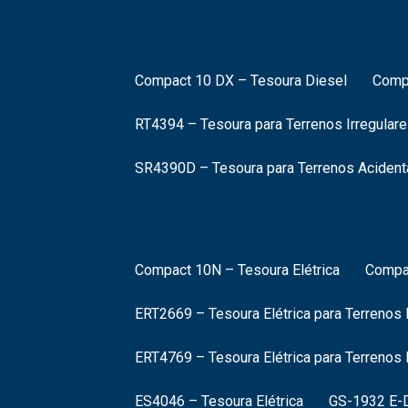
Compact 10 DX – Tesoura Diesel
Com
RT4394 – Tesoura para Terrenos Irregular
SR4390D – Tesoura para Terrenos Aciden
Compact 10N – Tesoura Elétrica
Compa
ERT2669 – Tesoura Elétrica para Terrenos 
ERT4769 – Tesoura Elétrica para Terrenos 
ES4046 – Tesoura Elétrica
GS-1932 E-