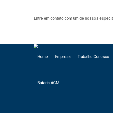
Entre em contato com um de nossos especia
Rod. Governador Mário Covas, 1941 - Cariacica - ES
Home
Empresa
Trabalhe Conosco
Bateria AGM